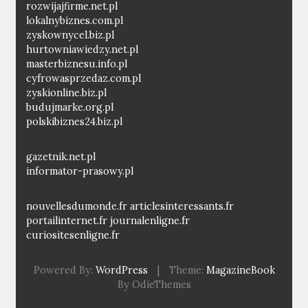
rozwijajfirme.net.pl
lokalnybiznes.com.pl
zyskownycel.biz.pl
hurtowniawiedzy.net.pl
masterbiznesu.info.pl
cyfrowasprzedaz.com.pl
zyskionline.biz.pl
budujmarke.org.pl
polskibiznes24.biz.pl
gazetnik.net.pl
informator-prasowy.pl
nouvellesdumonde.fr
articlesinteressants.fr
portailinternet.fr
journalenligne.fr
curiositesenligne.fr
Powered By:
WordPress
|
Theme:
MagazineBook
By OdieThemes