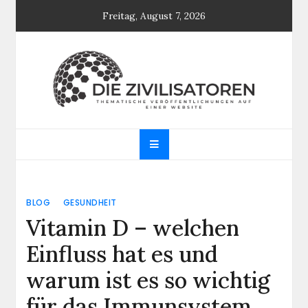
Skip
Freitag, August 7, 2026
to
content
Die Zivilisatoren
Thematische Veröffentlichungen auf einer
Website
BLOG
GESUNDHEIT
Vitamin D – welchen
Einfluss hat es und
warum ist es so wichtig
für das Immunsystem