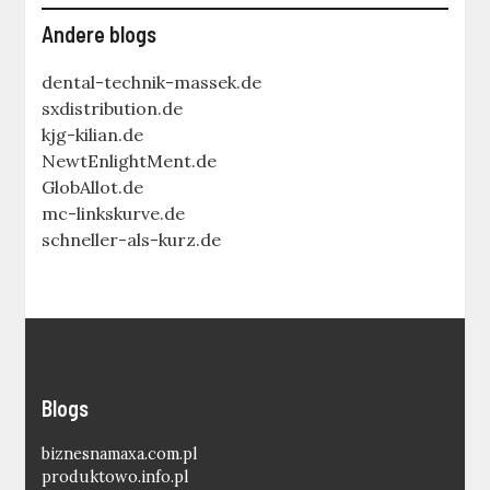
Andere blogs
dental-technik-massek.de
sxdistribution.de
kjg-kilian.de
NewtEnlightMent.de
GlobAllot.de
mc-linkskurve.de
schneller-als-kurz.de
Blogs
biznesnamaxa.com.pl
produktowo.info.pl