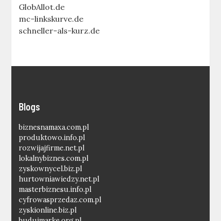
GlobAllot.de
mc-linkskurve.de
schneller-als-kurz.de
Blogs
biznesnamaxa.com.pl
produktowo.info.pl
rozwijajfirme.net.pl
lokalnybiznes.com.pl
zyskownycel.biz.pl
hurtowniawiedzy.net.pl
masterbiznesu.info.pl
cyfrowasprzedaz.com.pl
zyskionline.biz.pl
budujmarke.org.pl