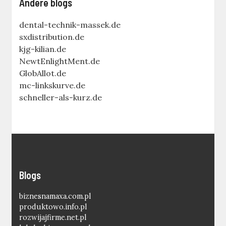
Andere blogs
dental-technik-massek.de
sxdistribution.de
kjg-kilian.de
NewtEnlightMent.de
GlobAllot.de
mc-linkskurve.de
schneller-als-kurz.de
Blogs
biznesnamaxa.com.pl
produktowo.info.pl
rozwijajfirme.net.pl