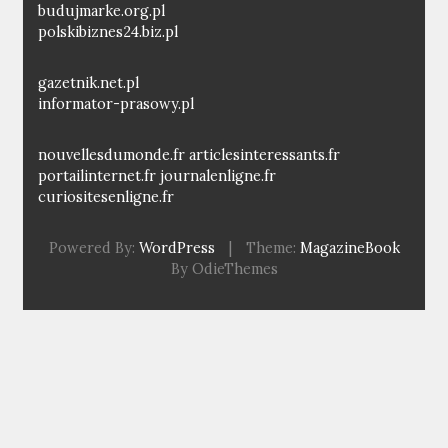
budujmarke.org.pl
polskibiznes24.biz.pl
gazetnik.net.pl
informator-prasowy.pl
nouvellesdumonde.fr
articlesinteressants.fr
portailinternet.fr
journalenligne.fr
curiositesenligne.fr
Powered By:
WordPress
|
Theme:
MagazineBook
By OdieThemes