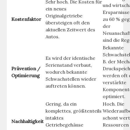
Sehr hoch. Die Kosten für
und wirtscha
ein neues
Ersparnisse
Originalgetriebe
Kostenfaktor
zu 60 % ge
übersteigen oft den
der
aktuellen Zeitwert des
Neuanschaf
Autos.
sind die Reg
Bekannte
Schwachstell
Es wird der identische
B. der Mech
Serienstand verbaut,
Prävention /
Druckspeich
wodurch bekannte
Optimierung
werden oft 
Schwachstellen wieder
verstärkte
auftreten können.
Komponent
optimiert.
Gering, da ein
Hoch. Die
komplettes, größtenteils
Wiederaufb
intaktes
schont wert
Nachhaltigkeit
Getriebegehäuse
Ressourcen