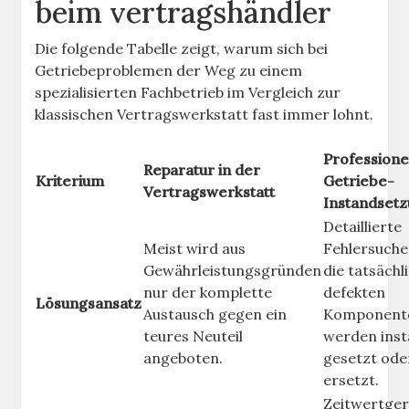
beim vertragshändler
Die folgende Tabelle zeigt, warum sich bei
Getriebeproblemen der Weg zu einem
spezialisierten Fachbetrieb im Vergleich zur
klassischen Vertragswerkstatt fast immer lohnt.
Professione
Reparatur in der
Kriterium
Getriebe-
Vertragswerkstatt
Instandset
Detaillierte
Meist wird aus
Fehlersuche
Gewährleistungsgründen
die tatsächl
nur der komplette
defekten
Lösungsansatz
Austausch gegen ein
Komponent
teures Neuteil
werden ins
angeboten.
gesetzt ode
ersetzt.
Zeitwertge