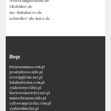
NewtEnlightMent.de
GlobAllot.de
mc-linkskurve.de
schneller-als-kurz.de
Blogs
biznesnamaxa.com.pl
produktowo.info.pl
rozwijajfirme.net.pl
lokalnybiznes.com.pl
zyskownycel.biz.pl
hurtowniawiedzy.net.pl
masterbiznesu.info.pl
cyfrowasprzedaz.com.pl
zyskionline.biz.pl