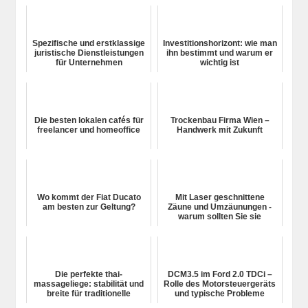
Spezifische und erstklassige
Investitionshorizont: wie man
juristische Dienstleistungen
ihn bestimmt und warum er
für Unternehmen
wichtig ist
Die besten lokalen cafés für
Trockenbau Firma Wien –
freelancer und homeoffice
Handwerk mit Zukunft
Wo kommt der Fiat Ducato
Mit Laser geschnittene
am besten zur Geltung?
Zäune und Umzäunungen -
warum sollten Sie sie
wählen?
Die perfekte thai-
DCM3.5 im Ford 2.0 TDCi –
massageliege: stabilität und
Rolle des Motorsteuergeräts
breite für traditionelle
und typische Probleme
behandlungen