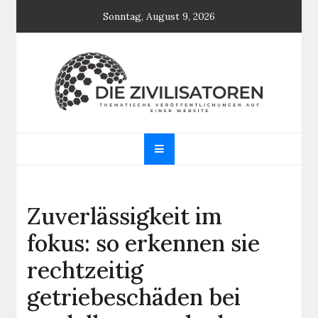
Skip
Sonntag, August 9, 2026
to
content
Die Zivilisatoren
Thematische Veröffentlichungen auf einer
Website
Zuverlässigkeit im
fokus: so erkennen sie
rechtzeitig
getriebeschäden bei