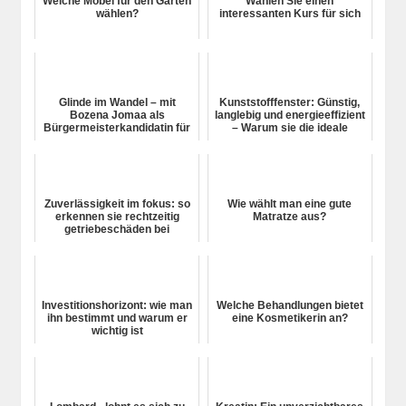
Welche Möbel für den Garten
Wählen Sie einen
wählen?
interessanten Kurs für sich
Glinde im Wandel – mit
Kunststofffenster: Günstig,
Bozena Jomaa als
langlebig und energieeffizient
Bürgermeisterkandidatin für
– Warum sie die ideale
Glinde
Lösung für Ihr Zuh...
Zuverlässigkeit im fokus: so
Wie wählt man eine gute
erkennen sie rechtzeitig
Matratze aus?
getriebeschäden bei
modellen von skoda
Investitionshorizont: wie man
Welche Behandlungen bietet
ihn bestimmt und warum er
eine Kosmetikerin an?
wichtig ist