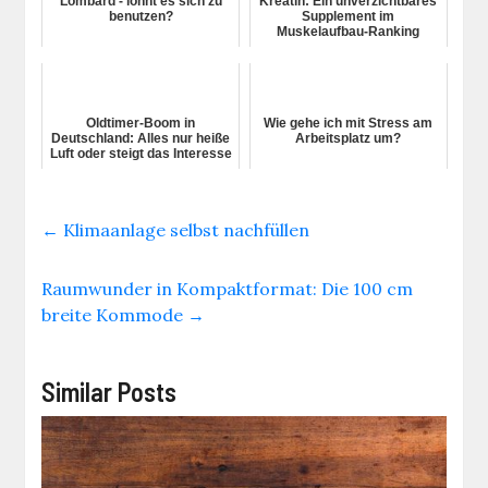
Lombard - lohnt es sich zu
Kreatin: Ein unverzichtbares
benutzen?
Supplement im
Muskelaufbau-Ranking
Oldtimer-Boom in
Wie gehe ich mit Stress am
Deutschland: Alles nur heiße
Arbeitsplatz um?
Luft oder steigt das Interesse
wirklich?
←
Klimaanlage selbst nachfüllen
Raumwunder in Kompaktformat: Die 100 cm
breite Kommode
→
Similar Posts