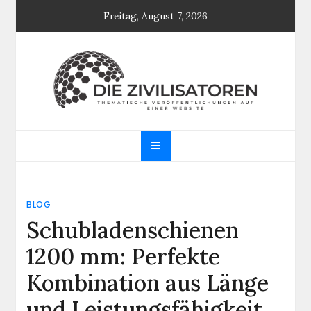
Skip
Freitag, August 7, 2026
to
content
Die Zivilisatoren
Thematische Veröffentlichungen auf einer
Website
BLOG
Schubladenschienen
1200 mm: Perfekte
Kombination aus Länge
und Leistungsfähigkeit