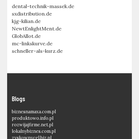
dental-technik-massek.de
sxdistribution.de
kjg-kilian.de
NewtEnlightMent.de
GlobAllot.de
mc-linkskurve.de
schneller-als-kurz.de
Blogs
biznesnamaxa.com.pl
produktowo.info.pl
rozwijajfirme.net.pl
lokalnybiznes.com.pl
zyskownycel.biz.pl