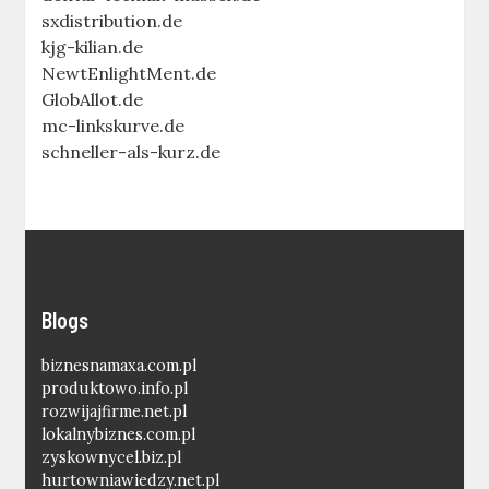
sxdistribution.de
kjg-kilian.de
NewtEnlightMent.de
GlobAllot.de
mc-linkskurve.de
schneller-als-kurz.de
Blogs
biznesnamaxa.com.pl
produktowo.info.pl
rozwijajfirme.net.pl
lokalnybiznes.com.pl
zyskownycel.biz.pl
hurtowniawiedzy.net.pl