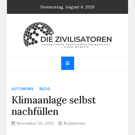
Skip
Donnerstag, August 6, 2026
to
content
Die Zivilisatoren
Thematische Veröffentlichungen auf einer
Website
AUTOMOBIL
BLOG
Klimaanlage selbst
nachfüllen
November 20, 2023
Redakteure