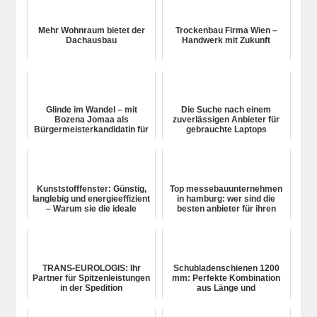
Mehr Wohnraum bietet der
Trockenbau Firma Wien –
Dachausbau
Handwerk mit Zukunft
Glinde im Wandel – mit
Die Suche nach einem
Bozena Jomaa als
zuverlässigen Anbieter für
Bürgermeisterkandidatin für
gebrauchte Laptops
Glinde
Kunststofffenster: Günstig,
Top messebauunternehmen
langlebig und energieeffizient
in hamburg: wer sind die
– Warum sie die ideale
besten anbieter für ihren
Lösung für Ihr Zuh...
nächsten messeauftritt?
TRANS-EUROLOGIS: Ihr
Schubladenschienen 1200
Partner für Spitzenleistungen
mm: Perfekte Kombination
in der Spedition
aus Länge und
Leistungsfähigkeit