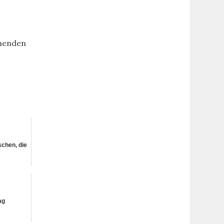
hnenden
schen, die
ag