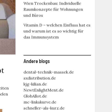
Wien Trockenbau: Individuelle
Raumkonzepte für Wohnungen
und Büros
Vitamin D – welchen Einfluss hat es
und warum ist es so wichtig für
das Immunsystem
Andere blogs
bt
dental-technik-massek.de
sxdistribution.de
kjg-kilian.de
eiten
NewtEnlightMent.de
eelen
GlobAllot.de
mc-linkskurve.de
schneller-als-kurz.de