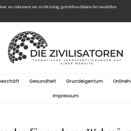
kus: so erkennen sie rechtzeitig getriebeschäden bei modellen
rt 800 Mio. US-Dollar in dediziertes Rechenzentrum für KI-
dividuelle Raumkonzepte für Wohnungen und Büros
influss hat es und warum ist es so wichtig für das
nbau in Niederösterreich: Professioneller Innenausbau und
ite
h Maß
Geschäft
Gesundheit
Grundeigentum
Onlineh
Impressum