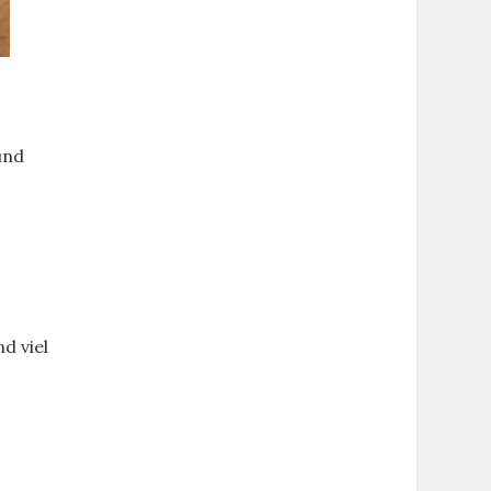
und
d viel