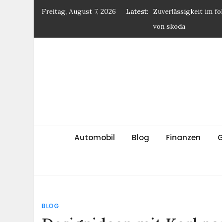
Skip
Freitag, August 7, 2026
Latest:
Zuverlässigkeit im fo
to
von skoda
content
Pyxora Labs investie
Quant-Handel 4.0
Wien Trockenbau: In
Vitamin D – welchen E
Immunsystem
Verlässlicher Trocke
Die Zivilisatoren
Thematische Veröffentlichungen auf einer Webs
Raumgestaltung nac
Automobil
Blog
Finanzen
BLOG