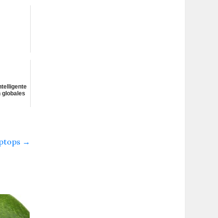
telligente
 globales
aptops
→