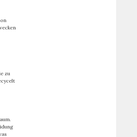
ion
 wecken
ie zu
ecycelt
raum.
eidung
was