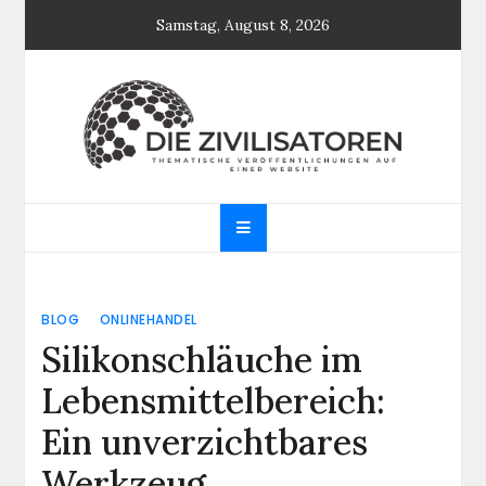
Skip
Samstag, August 8, 2026
to
content
Die Zivilisatoren
Thematische Veröffentlichungen auf einer
Website
BLOG
ONLINEHANDEL
Silikonschläuche im
Lebensmittelbereich:
Ein unverzichtbares
Werkzeug