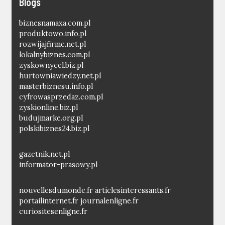
Blogs
biznesnamaxa.com.pl
produktowo.info.pl
rozwijajfirme.net.pl
lokalnybiznes.com.pl
zyskownycel.biz.pl
hurtowniawiedzy.net.pl
masterbiznesu.info.pl
cyfrowasprzedaz.com.pl
zyskionline.biz.pl
budujmarke.org.pl
polskibiznes24.biz.pl
gazetnik.net.pl
informator-prasowy.pl
nouvellesdumonde.fr
articlesinteressants.fr
portailinternet.fr
journalenligne.fr
curiositesenligne.fr