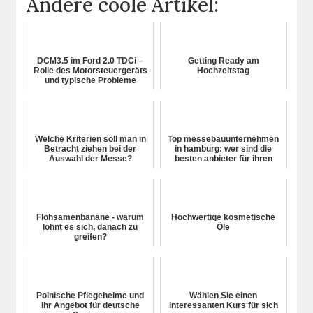
Andere coole Artikel:
DCM3.5 im Ford 2.0 TDCi –
Getting Ready am
Rolle des Motorsteuergeräts
Hochzeitstag
und typische Probleme
Welche Kriterien soll man in
Top messebauunternehmen
Betracht ziehen bei der
in hamburg: wer sind die
Auswahl der Messe?
besten anbieter für ihren
nächsten messeauftritt?
Flohsamenbanane - warum
Hochwertige kosmetische
lohnt es sich, danach zu
Öle
greifen?
Polnische Pflegeheime und
Wählen Sie einen
ihr Angebot für deutsche
interessanten Kurs für sich