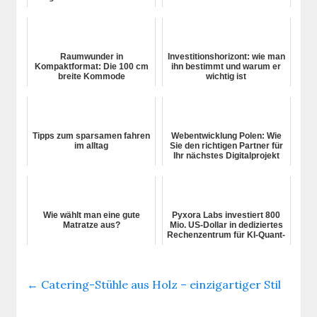
Glinde
Raumwunder in
Investitionshorizont: wie man
Kompaktformat: Die 100 cm
ihn bestimmt und warum er
breite Kommode
wichtig ist
Tipps zum sparsamen fahren
Webentwicklung Polen: Wie
im alltag
Sie den richtigen Partner für
Ihr nächstes Digitalprojekt
finden
Wie wählt man eine gute
Pyxora Labs investiert 800
Matratze aus?
Mio. US-Dollar in dediziertes
Rechenzentrum für KI-Quant-
Handel 4.0
←
Catering-Stühle aus Holz – einzigartiger Stil