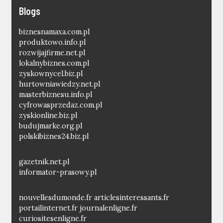
Blogs
biznesnamaxa.com.pl
produktowo.info.pl
rozwijajfirme.net.pl
lokalnybiznes.com.pl
zyskownycel.biz.pl
hurtowniawiedzy.net.pl
masterbiznesu.info.pl
cyfrowasprzedaz.com.pl
zyskionline.biz.pl
budujmarke.org.pl
polskibiznes24.biz.pl
gazetnik.net.pl
informator-prasowy.pl
nouvellesdumonde.fr
articlesinteressants.fr
portailinternet.fr
journalenligne.fr
curiositesenligne.fr