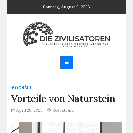
Skip
Sonntag, August 9, 2026
to
content
Die Zivilisatoren
Thematische Veröffentlichungen auf einer
Website
GESCHÄFT
Vorteile von Naturstein
April 28, 2023
Redakteure